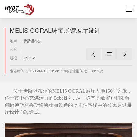
MELIS GÖRAL珠宝展馆展厅设计
地点
伊斯坦布尔
时间



规模
150m2
发布时间：2021-04-13 08:59:12 鸿源博通 阅读：3359次
位于伊斯坦布尔的MELIS GÖRAL展厅占地150平方米，
位于市中心充满活力的Bebek区，从一栋有宽敞窗户和阳台
俯瞰博斯普鲁斯海峡壮丽景色的历史住宅楼中的公寓通过
展
厅设计
而改造成。