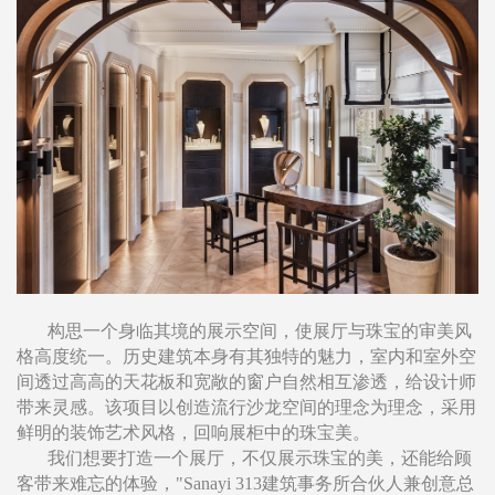
构思一个身临其境的展示空间，使展厅与珠宝的审美风
格高度统一。历史建筑本身有其独特的魅力，室内和室外空
间透过高高的天花板和宽敞的窗户自然相互渗透，给设计师
带来灵感。该项目以创造流行沙龙空间的理念为理念，采用
鲜明的装饰艺术风格，回响展柜中的珠宝美。
我们想要打造一个展厅，不仅展示珠宝的美，还能给顾
客带来难忘的体验，"Sanayi 313建筑事务所合伙人兼创意总