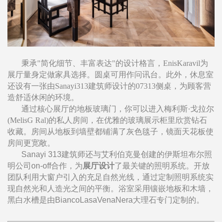
秉承"简化细节、丰富表达"的设计格言，EnisKaravil为
展厅量身定做家具选择。圆桌可用作问讯台。此外，休息室
还设有一张由Sanayi313建筑师设计的07313侧桌，为顾客营
造舒适休闲的环境。
通过核心展厅的地板玻璃门，你可以进入梅利斯·戈拉尔
(MelisG Ral)的私人房间，在优雅的玻璃展示柜里欣赏钻石
收藏。房间从地板到墙壁都铺满了灰色毯子，镜面天花板使
房间更宽敞。
Sanayi 313建筑师还与艾利伯克曼创建的伊斯坦布尔照
明公司on-off合作，为
展厅设计
了最关键的照明系统。开放
团队利用大窗户引入的充足自然光线，通过定制照明系统实
现自然光和人造光之间的平衡。浴室采用镶嵌地板和木墙，
黑白水槽是由BiancoLasaVenaNera大理石专门定制的。